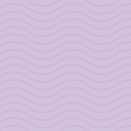
vertelt waar
“Formidabel
“Uitdagend
“Ongelooflijk
is, en heb
authentiek
en erg
boeiend om
zelf 6 jaar
🙏”
boeiend”
naar te
geleden, een
luisteren. 🥰”
keer een
glimp van
een vorige
incarnatie in
Egypte
ervaren, ik
voelde me
super goed!”
TRINNE
CHARLOTTE
“Het resoneert zo
erg met mij. Dit
“Fantastisch en
TINA