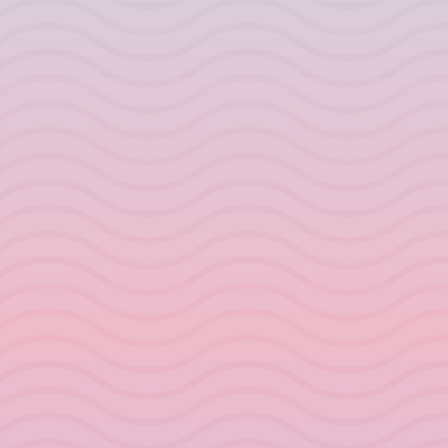
heb al heel wat
overbrengen
video’s en
waar ik zelf
ANNIE
podcasts met
een lang leven
hem beluisterd,
“Absoluut
aan heb
en het beste
geweldige
gewerkt om het
aan hem is dat
nieuwe
te begrijpen, te
hij authentiek
informatie van
creëren en uit
is en er geen
een fantastisch
te
dogma’s zijn in
persoon met
drukken/leven.
wat hij zegt.
een enorme
Een prachtige
Het is helemaal
kennis, respect
manier om
aan ieder van
en
kennis te
ons om te
nederigheid.”
verspreiden,
nemen wat we
kaarten en
op dit moment
tools te delen
kunnen
voor je eigen
gebruiken op
vrije pad naar
ons eigen pad,
het licht waar