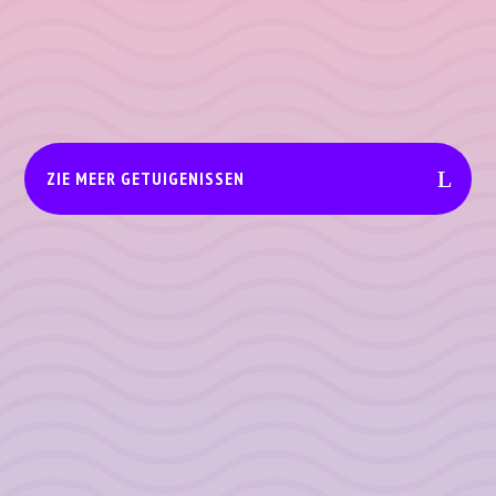
of je kunt het
we allemaal uit
niet…”
voortkomen :).”
ZIE MEER GETUIGENISSEN
KARIN
“Ongelooflijk
opwindend.
Hij lijkt heel
authentiek.
Ik ben ervan
overtuigd
DORRTE
BENNT
dat wat hij
HELLE