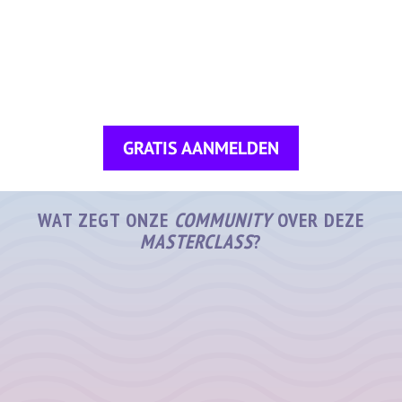
GRATIS AANMELDEN
WAT ZEGT ONZE
COMMUNITY
OVER DEZE
MASTERCLASS
?
ANNIKA
A.A.A.H.
“Matias is
geweldig om
“Leuk om een
naar te
jong iemand te
luisteren. Ik
horen