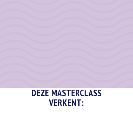
is precies wat ik
mind blowing –
“Echt
ook te zien heb
ik wil meer – het
verfrissend!”
gekregen op mijn
is fantastisch en
herontdekkingsre
intuïtief voelt het
is naar mijn
zo goed.
innerlijke
BEDANKT!”
waarheid.”
DEZE MASTERCLASS
VERKENT: